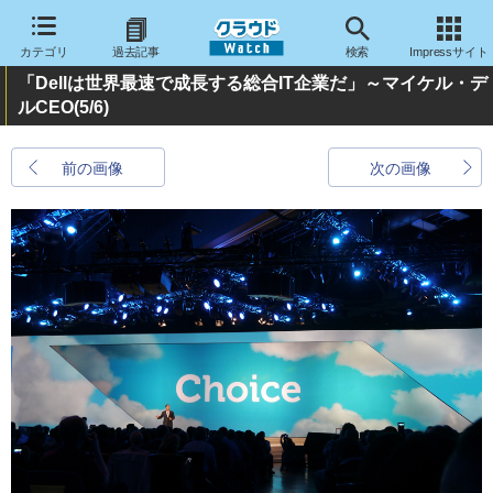
カテゴリ
過去記事
検索
Impressサイト
「Dellは世界最速で成長する総合IT企業だ」～マイケル・デ
ルCEO
(5/6)
前の画像
次の画像