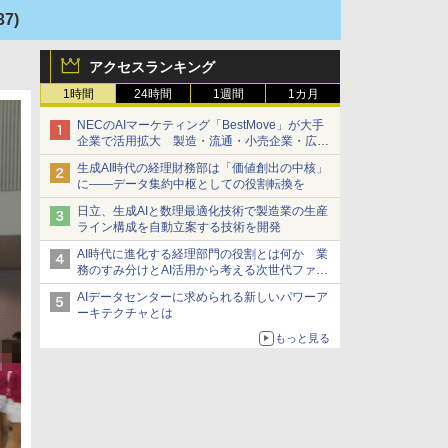
37)
アクセスランキング
1時間
24時間
1週間
1カ月
NECのAIマーケティング「BestMove」が大手
企業で活用拡大 製造・流通・小売企業・広告
代理店などが実装フェーズへ
生成AI時代の経理財務部は「価値創出の中核」
に――データ集約中枢としての役割転換を
日立、生成AIと数理最適化技術で製造業の生産
ライン構成を自動立案する技術を開発
AI時代に進化する経理部門の役割とは何か 業
務のすみ分けとAI活用から考える次世代ファイ
ナンス戦略
AIデータセンターに求められる新しいパワーア
ーキテクチャとは
もっと見る