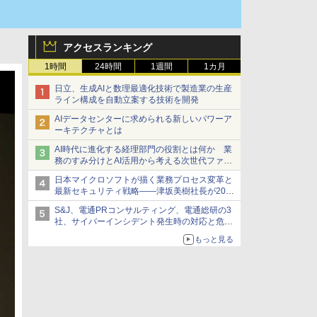
アクセスランキング
1時間
24時間
1週間
1カ月
日立、生成AIと数理最適化技術で製造業の生産
ライン構成を自動立案する技術を開発
AIデータセンターに求められる新しいパワーア
ーキテクチャとは
AI時代に進化する経理部門の役割とは何か 業
務のすみ分けとAI活用から考える次世代ファイ
ナンス戦略
日本マイクロソフトが描く業務プロセス変革と
最新セキュリティ戦略――津坂美樹社長が2027
年度戦略を説明
S&J、電通PRコンサルティング、電通総研の3
社、サイバーインシデント発生時の対応と危機
管理広報を一体的に訓練するプログラムを提供
もっと見る