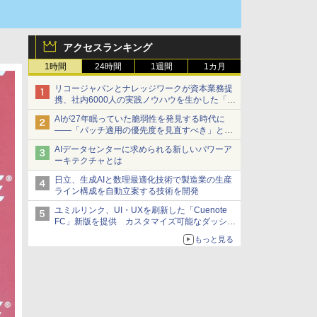
アクセスランキング
1時間
24時間
1週間
1カ月
リコージャパンとナレッジワークが資本業務提
携、社内6000人の実践ノウハウを生かした「AI
商談記録 for RICOH」を展開へ
AIが27年眠っていた脆弱性を発見する時代に
――「パッチ適用の優先度を見直すべき」とセ
キュリティ専門家
AIデータセンターに求められる新しいパワーア
ーキテクチャとは
日立、生成AIと数理最適化技術で製造業の生産
ライン構成を自動立案する技術を開発
ユミルリンク、UI・UXを刷新した「Cuenote
FC」新版を提供 カスタマイズ可能なダッシュ
ボード画面を搭載
もっと見る