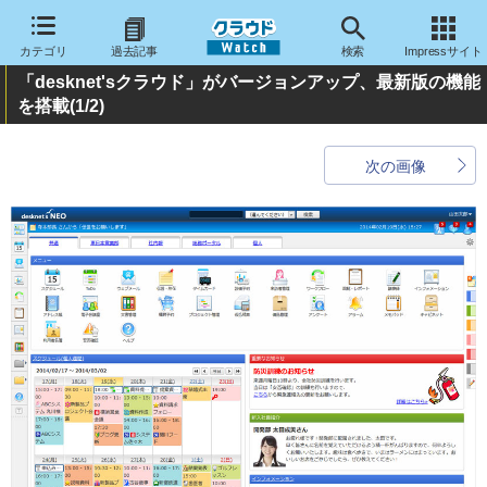
カテゴリ
過去記事
検索
Impressサイト
「desknet'sクラウド」がバージョンアップ、最新版の機能
を搭載
(1/2)
次の画像