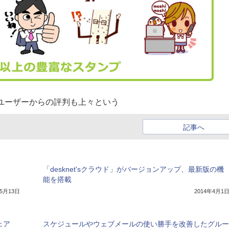
。ユーザーからの評判も上々という
記事へ
「desknet'sクラウド」がバージョンアップ、最新版の機
能を搭載
年5月13日
2014年4月1
ェア
スケジュールやウェブメールの使い勝手を改善したグルー