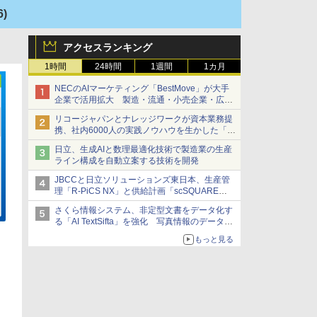
6)
アクセスランキング
1時間
24時間
1週間
1カ月
NECのAIマーケティング「BestMove」が大手
企業で活用拡大 製造・流通・小売企業・広告
代理店などが実装フェーズへ
リコージャパンとナレッジワークが資本業務提
携、社内6000人の実践ノウハウを生かした「AI
商談記録 for RICOH」を展開へ
日立、生成AIと数理最適化技術で製造業の生産
ライン構成を自動立案する技術を開発
JBCCと日立ソリューションズ東日本、生産管
理「R-PiCS NX」と供給計画「scSQUARE
ISP」の連携サービスを提供開始
さくら情報システム、非定型文書をデータ化す
る「AI TextSifta」を強化 写真情報のデータ化
などに対応
もっと見る