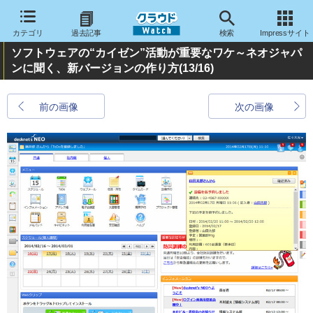
カテゴリ
過去記事
検索
Impressサイト
ソフトウェアの“カイゼン”活動が重要なワケ～ネオジャパ
ンに聞く、新バージョンの作り方
(13/16)
前の画像
次の画像