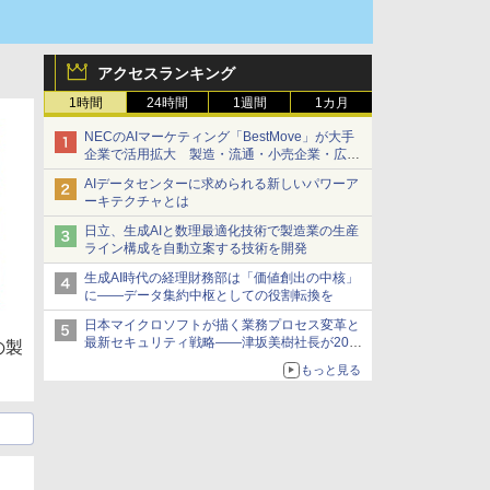
アクセスランキング
1時間
24時間
1週間
1カ月
NECのAIマーケティング「BestMove」が大手
企業で活用拡大 製造・流通・小売企業・広告
代理店などが実装フェーズへ
AIデータセンターに求められる新しいパワーア
ーキテクチャとは
日立、生成AIと数理最適化技術で製造業の生産
ライン構成を自動立案する技術を開発
生成AI時代の経理財務部は「価値創出の中核」
に――データ集約中枢としての役割転換を
日本マイクロソフトが描く業務プロセス変革と
最新セキュリティ戦略――津坂美樹社長が2027
の製
年度戦略を説明
もっと見る