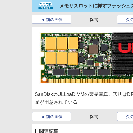
メモリスロットに挿すフラッシュスト
(2/4)
前の画像
次
SanDiskのULLtraDIMMの製品写真。形状
品が用意されている
(2/4)
前の画像
次
関連記事