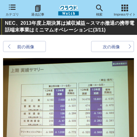
カテゴリ
過去記事
検索
Impressサイト
NEC、2013年度上期決算は減収減益～スマホ撤退の携帯電
話端末事業はミニマムオペレーションに
(3/11)
前の画像
次の画像