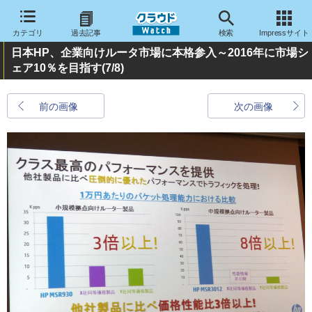
カテゴリ
過去記事
検索
Impressサイト
日本HP、企業向けルータ市場に本格参入～2016年に市場シ
ェア10％を目指す
(7/8)
前の画像
次の画像