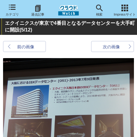
カテゴリ
過去記事
検索
Impressサイト
エクイニクスが東京で4番目となるデータセンターを大手町
に開設
(5/12)
前の画像
次の画像