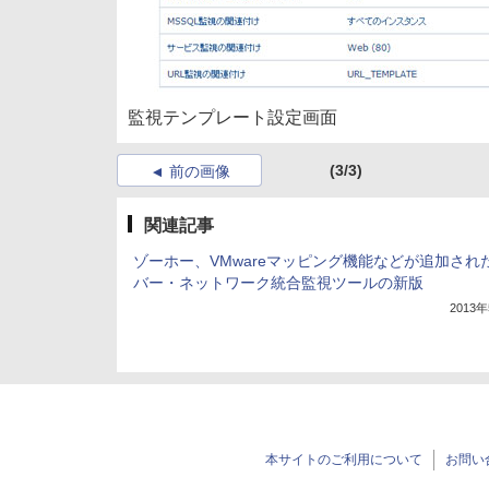
監視テンプレート設定画面
(3/3)
前の画像
関連記事
ゾーホー、VMwareマッピング機能などが追加され
バー・ネットワーク統合監視ツールの新版
2013
本サイトのご利用について
お問い