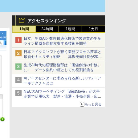
アクセスランキング
1時間
24時間
1週間
1カ月
日立、生成AIと数理最適化技術で製造業の生産
ライン構成を自動立案する技術を開発
日本マイクロソフトが描く業務プロセス変革と
最新セキュリティ戦略――津坂美樹社長が2027
年度戦略を説明
生成AI時代の経理財務部は「価値創出の中核」
に――データ集約中枢としての役割転換を
AIデータセンターに求められる新しいパワーア
ーキテクチャとは
NECのAIマーケティング「BestMove」が大手
企業で活用拡大 製造・流通・小売企業・広告
代理店などが実装フェーズへ
もっと見る