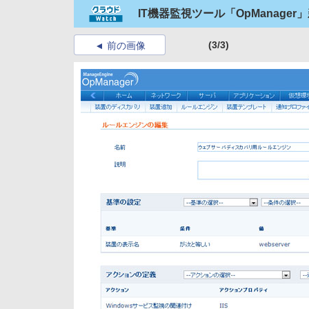
IT機器監視ツール「OpManag
(3/3)
前の画像