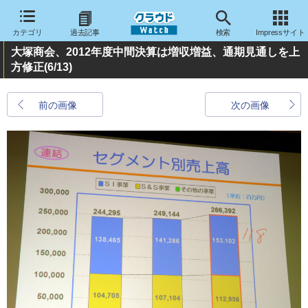
カテゴリ
過去記事
検索
Impressサイト
大塚商会、2012年度中間決算は増収増益、通期見通しを上
方修正
(6/13)
前の画像
次の画像