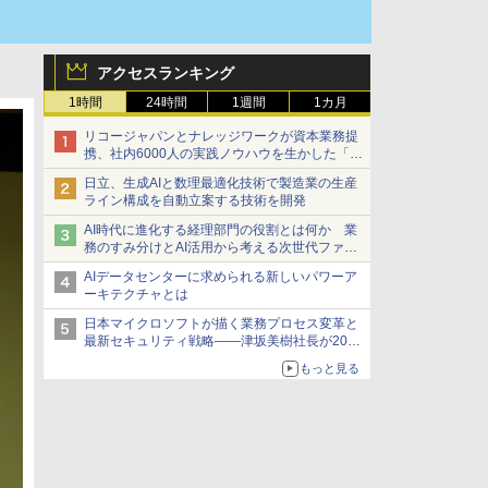
アクセスランキング
1時間
24時間
1週間
1カ月
リコージャパンとナレッジワークが資本業務提
携、社内6000人の実践ノウハウを生かした「AI
商談記録 for RICOH」を展開へ
日立、生成AIと数理最適化技術で製造業の生産
ライン構成を自動立案する技術を開発
AI時代に進化する経理部門の役割とは何か 業
務のすみ分けとAI活用から考える次世代ファイ
ナンス戦略
AIデータセンターに求められる新しいパワーア
ーキテクチャとは
日本マイクロソフトが描く業務プロセス変革と
最新セキュリティ戦略――津坂美樹社長が2027
年度戦略を説明
もっと見る