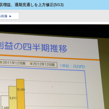
増収増益、通期見通しを上方修正
(5/13)
の画像