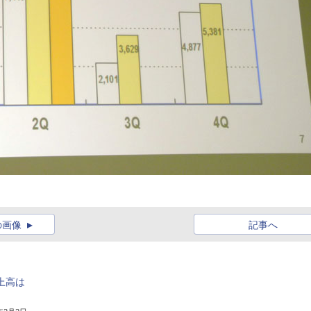
の画像
記事へ
上高は