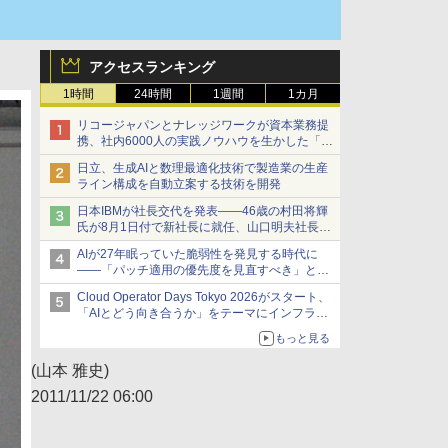
アクセスランキング
1時間
24時間
1週間
1カ月
リコージャパンとナレッジワークが資本業務提
携、社内6000人の実践ノウハウを生かした「AI
商談記録 for RICOH」を展開へ
日立、生成AIと数理最適化技術で製造業の生産
ライン構成を自動立案する技術を開発
日本IBMが社長交代を発表――46歳の村田将輝
氏が8月1日付で新社長に就任、山口明夫社長は
会長へ
AIが27年眠っていた脆弱性を発見する時代に
――「パッチ適用の優先度を見直すべき」とセ
キュリティ専門家
Cloud Operator Days Tokyo 2026がスタート、
「AIとどう向き合うか」をテーマにインフラ運
用の知見を集約
もっと見る
(山本 雅史)
2011/11/22 06:00