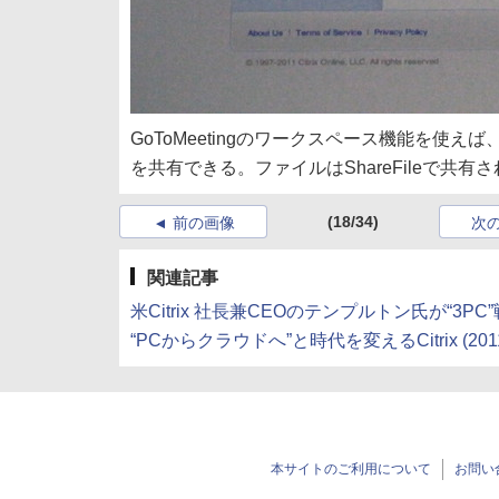
GoToMeetingのワークスペース機能を使え
を共有できる。ファイルはShareFileで共
(18/34)
前の画像
次
関連記事
米Citrix 社長兼CEOのテンプルトン氏が“3PC”戦
“PCからクラウドへ”と時代を変えるCitrix (2011/
本サイトのご利用について
お問い