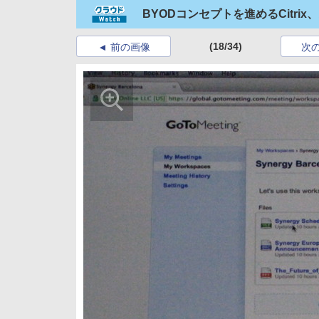
BYODコンセプトを進めるCitr
(18/34)
前の画像
次