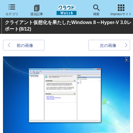
カテゴリ
過去記事
検索
Impressサイト
クライアント仮想化を果たしたWindows 8～Hyper-V 3.0レ
ポート
(8/12)
前の画像
次の画像