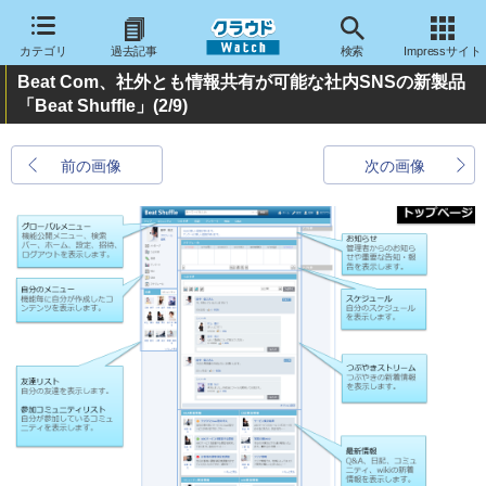
カテゴリ
過去記事
検索
Impressサイト
Beat Com、社外とも情報共有が可能な社内SNSの新製品
「Beat Shuffle」
(2/9)
前の画像
次の画像