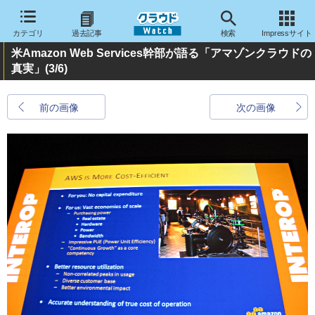
カテゴリ
過去記事
検索
Impressサイト
米Amazon Web Services幹部が語る「アマゾンクラウドの
真実」
(3/6)
前の画像
次の画像