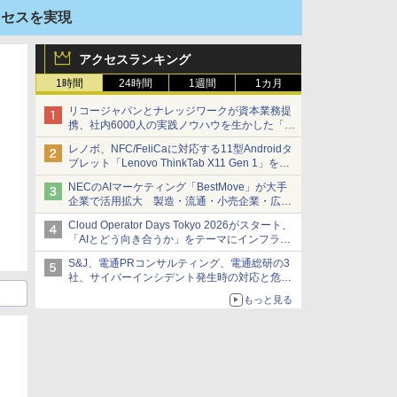
アクセスを実現
アクセスランキング
1時間
24時間
1週間
1カ月
リコージャパンとナレッジワークが資本業務提
携、社内6000人の実践ノウハウを生かした「AI
商談記録 for RICOH」を展開へ
レノボ、NFC/FeliCaに対応する11型Androidタ
ブレット「Lenovo ThinkTab X11 Gen 1」を発
売
NECのAIマーケティング「BestMove」が大手
企業で活用拡大 製造・流通・小売企業・広告
代理店などが実装フェーズへ
Cloud Operator Days Tokyo 2026がスタート、
「AIとどう向き合うか」をテーマにインフラ運
用の知見を集約
S&J、電通PRコンサルティング、電通総研の3
社、サイバーインシデント発生時の対応と危機
管理広報を一体的に訓練するプログラムを提供
もっと見る