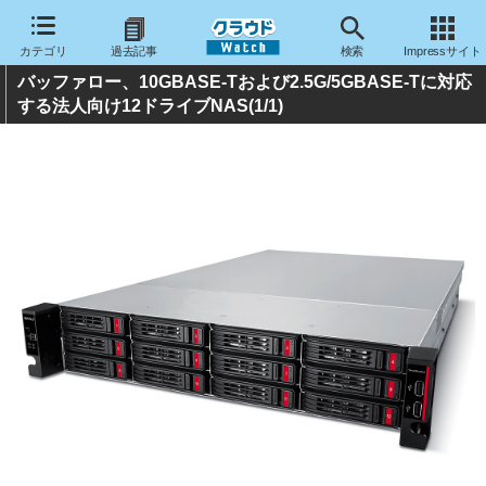
カテゴリ
過去記事
検索
Impressサイト
バッファロー、10GBASE-Tおよび2.5G/5GBASE-Tに対応
する法人向け12ドライブNAS
(1/1)