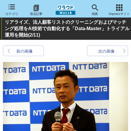
カテゴリ
過去記事
検索
Impressサイト
リアライズ、法人顧客リストのクリーニングおよびマッチ
ング処理をAI技術で自動化する「Data-Master」トライアル
運用を開始
(2/11)
前の画像
次の画像