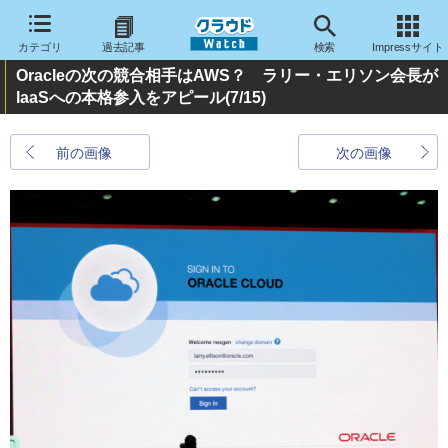
カテゴリ
過去記事
検索
Impressサイト
Oracleの次の競合相手はAWS？ ラリー・エリソン会長が
IaaSへの本格参入をアピール
(7/15)
前の画像
次の画像