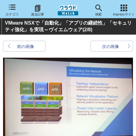
カテゴリ
過去記事
検索
Impressサイト
VMware NSXで「自動化」「アプリの継続性」「セキュリ
ティ強化」を実現～ヴイエムウェア
(2/8)
前の画像
次の画像