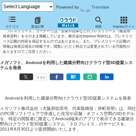
Powered by
Translate
カテゴリ
過去記事
検索
Impressサイト
「プレスリリース」コーナーでは、企業や団体などのプレスリリース（報道用
発表資料）をそのまま掲載しています。株式会社Impress Watchは、プレスリリ
ース記載の内容を保証するものではありません。また、プレスリリース記載の
情報は発表日現在の情報です。閲覧いただく時点では変更されている可能性が
ありますのでご注意ください。
メガソフト、Androidを利用した建築分野向けクラウド型3D提案シス
テムを発表
リスト
Androidを利用した建築分野向けクラウド型3D提案システムを発表
メガソフト株式会社（大阪府吹田市、代表取締役：井町良明）は、同社
のPC用ソフトウェアで作成した住宅や店舗・オフィス空間の3Dモデル
を、特定の閲覧者に限定してAndroid端末のアプリで表示できる建築分
野向けクラウド型3D提案システム「３Ｄプレイス」のサービスを、
2011年8月30日より提供開始いたします。