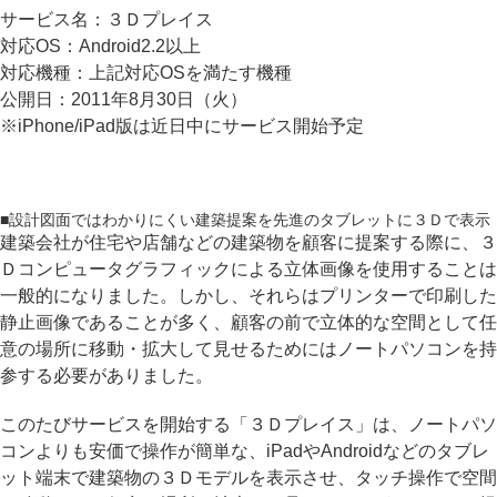
サービス名：３Ｄプレイス
対応OS：Android2.2以上
対応機種：上記対応OSを満たす機種
公開日：2011年8月30日（火）
※iPhone/iPad版は近日中にサービス開始予定
■設計図面ではわかりにくい建築提案を先進のタブレットに３Ｄで表示
建築会社が住宅や店舗などの建築物を顧客に提案する際に、３
Ｄコンピュータグラフィックによる立体画像を使用することは
一般的になりました。しかし、それらはプリンターで印刷した
静止画像であることが多く、顧客の前で立体的な空間として任
意の場所に移動・拡大して見せるためにはノートパソコンを持
参する必要がありました。
このたびサービスを開始する「３Ｄプレイス」は、ノートパソ
コンよりも安価で操作が簡単な、iPadやAndroidなどのタブレ
ット端末で建築物の３Ｄモデルを表示させ、タッチ操作で空間