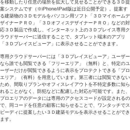
を移動したり任意の場所を拡大して見せることができる３Ｄ提
案システムです（※iPhone/iPad版は近日公開予定）。提案す
る建築物の３Ｄモデルをパソコン用ソフト「３Ｄマイホームデ
ザイナーＰＲＯ」「３ＤオフィスデザイナーＰＲＯ」などの対
応３Ｄ製品で作成し、インターネット上の３Ｄプレイス専用ク
ラウドサーバーに送信することで、タブレット端末のアプリ
「３Ｄプレイスビューア」に表示させることができます。
専用クラウドサーバーには「３Ｄプレイスビューア」ユーザー
なら誰でも閲覧できる「フリーエリア」（無料）と、特定のユ
ーザーだけが閲覧できるように表示をプロテクトできる「プロ
エリア」（有料）を用意しています。第三者には閲覧できない
ため、間取りプランやオフィスレイアウトを不特定多数に知ら
れることがなく、防犯などに配慮した対応が可能です。また、
プロエリアのデータには専用のアクセスコードが設定されるの
で、同コードを任意の顧客に知らせることで、ワンタッチでス
ピーディに提案したい３Ｄ建築モデルを表示させることができ
ます。