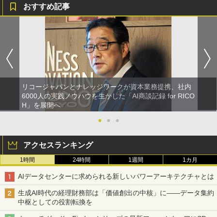
おすすめ記事
リコージャパンとナレッジワークが資本業務提携、社内
6000人の実践ノウハウを生かした「AI商談記録 for RICO
H」を展開へ
●
●
●
アクセスランキング
1時間
24時間
1週間
1カ月
AIデータセンターに求められる新しいパワーアーキテクチャとは
生成AI時代の経理財務部は「価値創出の中核」に――データ集約
中枢としての役割転換を