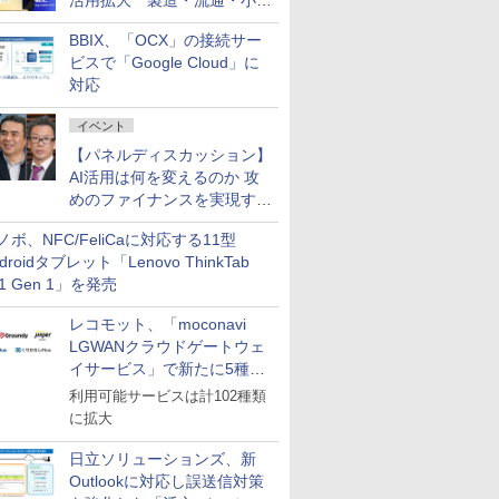
活用拡大 製造・流通・小売
企業・広告代理店などが実装
BBIX、「OCX」の接続サー
フェーズへ
ビスで「Google Cloud」に
対応
イベント
【パネルディスカッション】
AI活用は何を変えるのか 攻
めのファイナンスを実現する
業務設計とマインドセット変
ノボ、NFC/FeliCaに対応する11型
革
droidタブレット「Lenovo ThinkTab
11 Gen 1」を発売
レコモット、「moconavi
LGWANクラウドゲートウェ
イサービス」で新たに5種類
のサービスと連携開始
利用可能サービスは計102種類
に拡大
日立ソリューションズ、新
Outlookに対応し誤送信対策