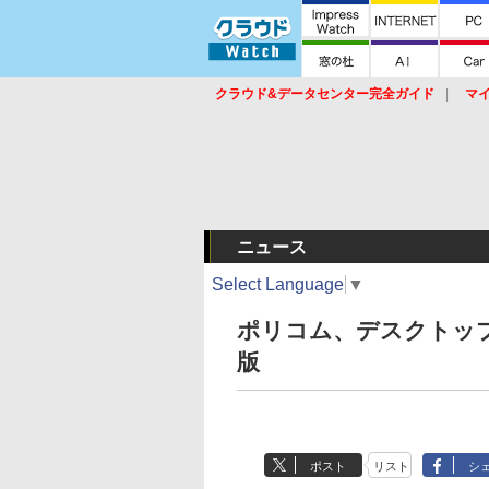
クラウド&データセンター完全ガイド
マ
サービス
セキュリティ
ネットワーク
スイッチ
ルータ
導入事例
イベ
ニュース
Select Language
▼
ポリコム、デスクトップ
版
ポスト
リスト
シ