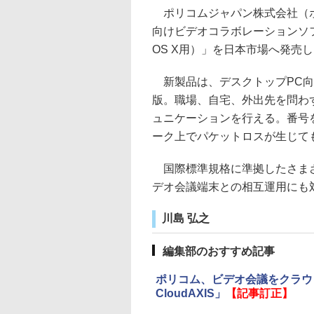
ポリコムジャパン株式会社（ポリ
向けビデオコラボレーションソフト「Poly
OS X用）」を日本市場へ発売
新製品は、デスクトップPC向け
版。職場、自宅、外出先を問わず、ク
ュニケーションを行える。番号
ーク上でパケットロスが生じて
国際標準規格に準拠したさまざ
デオ会議端末との相互運用にも
川島 弘之
編集部のおすすめ記事
ポリコム、ビデオ会議をクラウド化で
CloudAXIS」
【記事訂正】