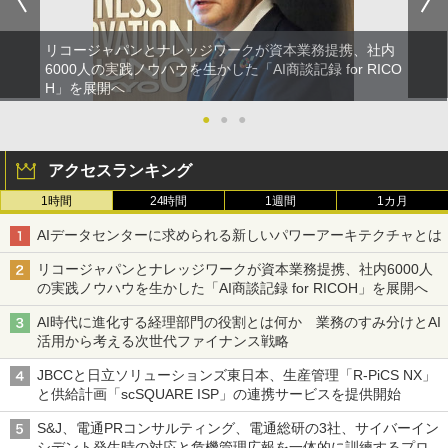
リコージャパンとナレッジワークが資本業務提携、社内
6000人の実践ノウハウを生かした「AI商談記録 for RICO
H」を展開へ
●
●
●
アクセスランキング
1時間
24時間
1週間
1カ月
AIデータセンターに求められる新しいパワーアーキテクチャとは
リコージャパンとナレッジワークが資本業務提携、社内6000人
の実践ノウハウを生かした「AI商談記録 for RICOH」を展開へ
AI時代に進化する経理部門の役割とは何か 業務のすみ分けとAI
活用から考える次世代ファイナンス戦略
JBCCと日立ソリューションズ東日本、生産管理「R-PiCS NX」
と供給計画「scSQUARE ISP」の連携サービスを提供開始
S&J、電通PRコンサルティング、電通総研の3社、サイバーイン
シデント発生時の対応と危機管理広報を一体的に訓練するプログ