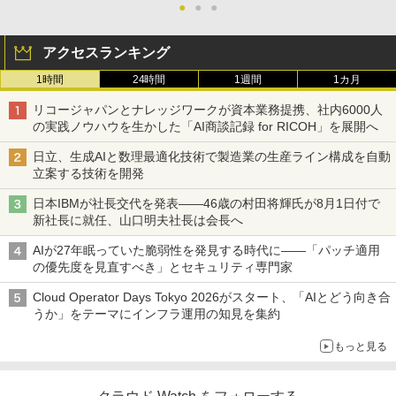
●
●
●
アクセスランキング
1時間
24時間
1週間
1カ月
リコージャパンとナレッジワークが資本業務提携、社内6000人
の実践ノウハウを生かした「AI商談記録 for RICOH」を展開へ
日立、生成AIと数理最適化技術で製造業の生産ライン構成を自動
立案する技術を開発
日本IBMが社長交代を発表――46歳の村田将輝氏が8月1日付で
新社長に就任、山口明夫社長は会長へ
AIが27年眠っていた脆弱性を発見する時代に――「パッチ適用
の優先度を見直すべき」とセキュリティ専門家
Cloud Operator Days Tokyo 2026がスタート、「AIとどう向き合
うか」をテーマにインフラ運用の知見を集約
もっと見る