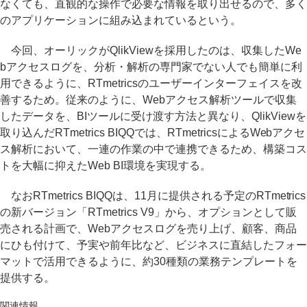
なくても、直観的な操作で必要な情報を取り出せるので、多く
のアプリケーションに組み込まれているという。
今回、オーリックがQlikViewを採用したのは、収集したWe
bアクセスログを、分析・解析の専門家でない人でも簡単に利
用できるように、RTmetricsのユーザーインターフェイスを改
善するため。従来のように、Webアクセス解析ツールで収集
したデータを、BIツールに受け渡す方法と異なり、QlikViewを
取り込んだRTmetrics BIQQでは、RTmetricsによるWebアクセ
ス解析において、一連の作業の中で連携できるため、構築コス
トを大幅に抑えたWeb BI環境を実現する。
なおRTmetrics BIQQは、11月に提供される予定のRTmetrics
の新バージョン「RTmetrics V9」から、オプションとして販
売される計画で、Webアクセスログを売り上げ、顧客、商品
にひも付けて、予実や前年比など、ビジネスに直結したフォー
マットで活用できるように、約30種類の業務テンプレートを
提供する。
関連情報