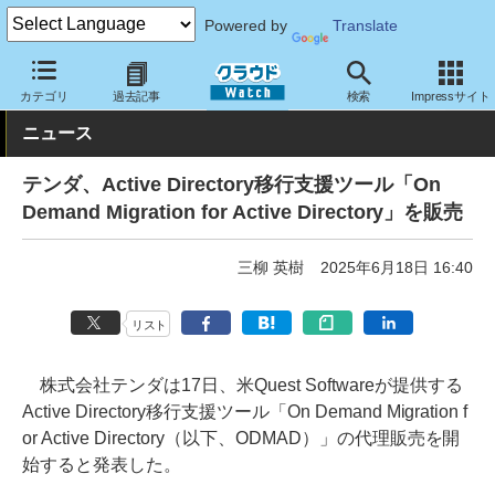
Powered by
Translate
クラウド Watch
サービス・ソフト
サービス
導入支援
カテゴリ
過去記事
検索
Impressサイト
ニュース
テンダ、Active Directory移行支援ツール「On
Demand Migration for Active Directory」を販売
三柳 英樹
2025年6月18日 16:40
リスト
株式会社テンダは17日、米Quest Softwareが提供する
Active Directory移行支援ツール「On Demand Migration f
or Active Directory（以下、ODMAD）」の代理販売を開
始すると発表した。