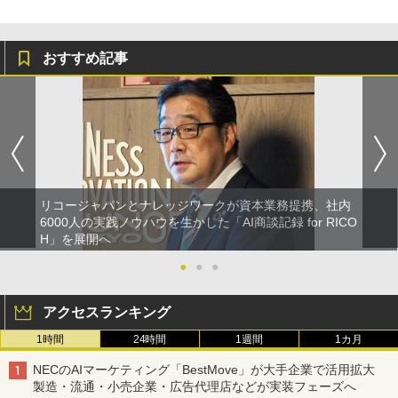
おすすめ記事
リコージャパンとナレッジワークが資本業務提携、社内
6000人の実践ノウハウを生かした「AI商談記録 for RICO
H」を展開へ
●
●
●
アクセスランキング
1時間
24時間
1週間
1カ月
NECのAIマーケティング「BestMove」が大手企業で活用拡大
製造・流通・小売企業・広告代理店などが実装フェーズへ