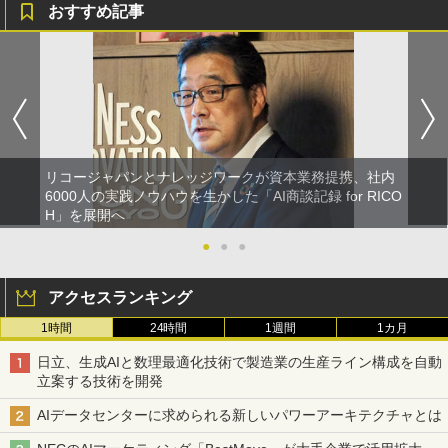
おすすめ記事
リコージャパンとナレッジワークが資本業務提携、社内
6000人の実践ノウハウを生かした「AI商談記録 for RICO
H」を展開へ
●
●
●
アクセスランキング
1時間
24時間
1週間
1カ月
日立、生成AIと数理最適化技術で製造業の生産ライン構成を自動
立案する技術を開発
AIデータセンターに求められる新しいパワーアーキテクチャとは