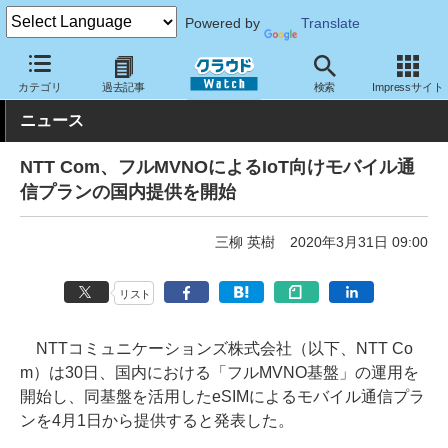
Powered by
Translate
クラウド Watch
ネットワーク
通信インフラ
カテゴリ
過去記事
検索
Impressサイト
ニュース
NTT Com、フルMVNOによるIoT向けモバイル通
信プランの国内提供を開始
三柳 英樹
2020年3月31日 09:00
リスト
NTTコミュニケーションズ株式会社（以下、NTT Co
m）は30日、国内における「フルMVNO基盤」の運用を
開始し、同基盤を活用したeSIMによるモバイル通信プラ
ンを4月1日から提供すると発表した。