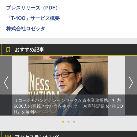
プレスリリース（PDF）
「T-4OO」サービス概要
株式会社ロゼッタ
おすすめ記事
リコージャパンとナレッジワークが資本業務提携、社内
6000人の実践ノウハウを生かした「AI商談記録 for RICO
H」を展開へ
●
●
●