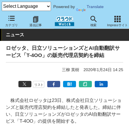
Powered by
Translate
クラウド Watch
トピック
協業・提携
カテゴリ
過去記事
検索
Impressサイト
ニュース
ロゼッタ、日立ソリューションズとAI自動翻訳サ
ービス「T-4OO」の販売代理店契約を締結
三柳 英樹
2020年1月24日 14:25
リスト
株式会社ロゼッタは23日、株式会社日立ソリューショ
ンズと販売代理店契約を締結したと発表した。締結に伴
い、日立ソリューションズがロゼッタのAI自動翻訳サー
ビス「T-4OO」の提供を開始する。