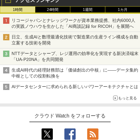
アクセスランキング
1時間
24時間
1週間
1カ月
リコージャパンとナレッジワークが資本業務提携、社内6000人
の実践ノウハウを生かした「AI商談記録 for RICOH」を展開へ
日立、生成AIと数理最適化技術で製造業の生産ライン構成を自動
立案する技術を開発
NTTデータとシャープ、レジ運用の効率化を実現する新決済端末
「UA-P20NA」を共同開発
生成AI時代の経理財務部は「価値創出の中核」に――データ集約
中枢としての役割転換を
AIデータセンターに求められる新しいパワーアーキテクチャとは
もっと見る
クラウド Watch をフォローする