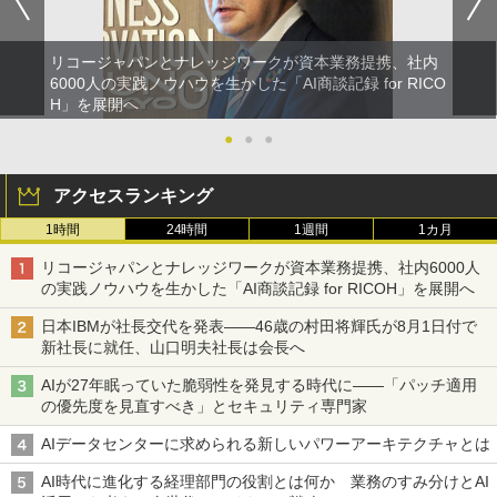
リコージャパンとナレッジワークが資本業務提携、社内
6000人の実践ノウハウを生かした「AI商談記録 for RICO
H」を展開へ
●
●
●
アクセスランキング
1時間
24時間
1週間
1カ月
リコージャパンとナレッジワークが資本業務提携、社内6000人
の実践ノウハウを生かした「AI商談記録 for RICOH」を展開へ
日本IBMが社長交代を発表――46歳の村田将輝氏が8月1日付で
新社長に就任、山口明夫社長は会長へ
AIが27年眠っていた脆弱性を発見する時代に――「パッチ適用
の優先度を見直すべき」とセキュリティ専門家
AIデータセンターに求められる新しいパワーアーキテクチャとは
AI時代に進化する経理部門の役割とは何か 業務のすみ分けとAI