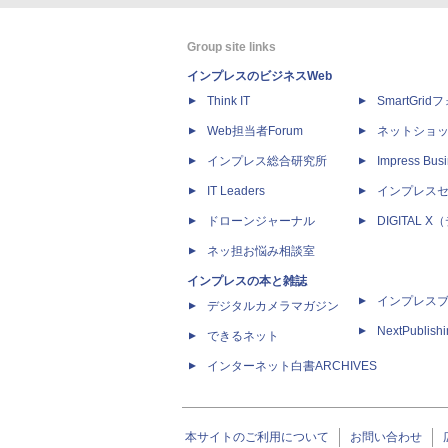
Group site links
インプレスのビジネスWeb
Think IT
SmartGri
Web担当者Forum
ネットショ
インプレス総合研究所
Impress Busi
IT Leaders
インプレス
ドローンジャーナル
DIGITAL
ネッ担お悩み相談室
インプレスの本と雑誌
インプレス
デジタルカメラマガジン
NextPublish
できるネット
インターネット白書ARCHIVES
本サイトのご利用について
お問い合わせ