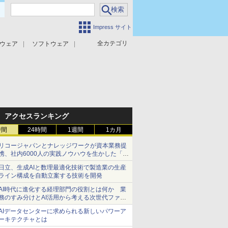
Impress サイト
全カテゴリ
ウェア
ソフトウェア
攻撃対策
マルウェア対策
アクセスランキング
時間
24時間
1週間
1カ月
リコージャパンとナレッジワークが資本業務提
携、社内6000人の実践ノウハウを生かした「AI
商談記録 for RICOH」を展開へ
日立、生成AIと数理最適化技術で製造業の生産
ライン構成を自動立案する技術を開発
AI時代に進化する経理部門の役割とは何か 業
務のすみ分けとAI活用から考える次世代ファイ
ナンス戦略
AIデータセンターに求められる新しいパワーア
ーキテクチャとは