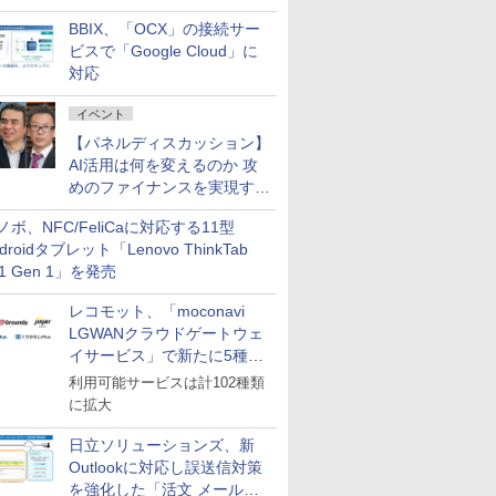
企業・広告代理店などが実装
BBIX、「OCX」の接続サー
フェーズへ
ビスで「Google Cloud」に
対応
イベント
【パネルディスカッション】
AI活用は何を変えるのか 攻
めのファイナンスを実現する
業務設計とマインドセット変
ノボ、NFC/FeliCaに対応する11型
革
droidタブレット「Lenovo ThinkTab
11 Gen 1」を発売
レコモット、「moconavi
LGWANクラウドゲートウェ
イサービス」で新たに5種類
のサービスと連携開始
利用可能サービスは計102種類
に拡大
日立ソリューションズ、新
Outlookに対応し誤送信対策
を強化した「活文 メール誤