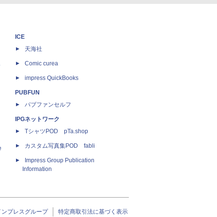
ICE
天海社
ス
Comic curea
impress QuickBooks
PUBFUN
パブファンセルフ
IPGネットワーク
TシャツPOD pTa.shop
カスタム写真集POD fabli
e
Impress Group Publication
Information
インプレスグループ
特定商取引法に基づく表示