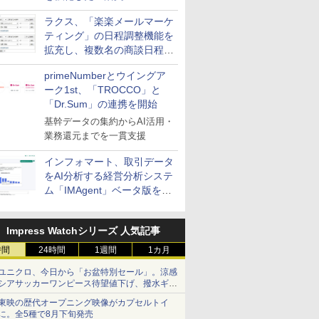
送信防止アドインサービス」
ラクス、「楽楽メールマーケ
を提供
ティング」の日程調整機能を
拡充し、複数名の商談日程調
整を効率化
primeNumberとウイングア
ーク1st、「TROCCO」と
「Dr.Sum」の連携を開始
基幹データの集約からAI活用・
業務還元までを一貫支援
インフォマート、取引データ
をAI分析する経営分析システ
ム「IMAgent」ベータ版を提
供
Impress Watchシリーズ 人気記事
時間
24時間
1週間
1カ月
ユニクロ、今日から「お盆特別セール」。涼感
シアサッカーワンピース待望値下げ、撥水ギア
ショーツは1990円に
東映の歴代オープニング映像がカプセルトイ
に。全5種で8月下旬発売