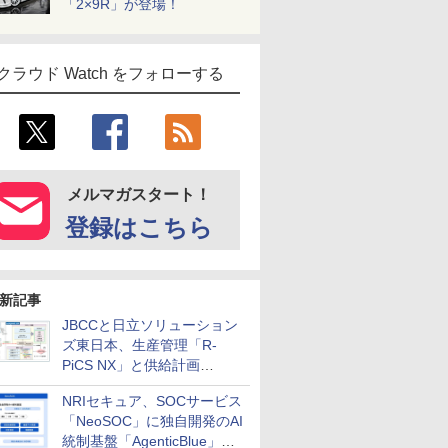
「2×9R」が登場！
クラウド Watch をフォローする
メルマガスタート！
登録はこちら
新記事
JBCCと日立ソリューション
ズ東日本、生産管理「R-
PiCS NX」と供給計画
「scSQUARE ISP」の連携サ
NRIセキュア、SOCサービス
ービスを提供開始
「NeoSOC」に独自開発のAI
統制基盤「AgenticBlue」を