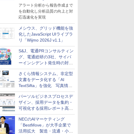
導入
アラート分析から報告作成まで
を自動化し分析品質の向上と対
応迅速化を実現
メシウス、グリッド機能を強
化したJavaScript UIライブラ
リ「Wijmo 2026J v1.1」
S&J、電通PRコンサルティン
グ、電通総研の3社、サイバ
ーインシデント発生時の対応
と危機管理広報を一体的に訓
さくら情報システム、非定型
練するプログラムを提供
文書をデータ化する「AI
TextSifta」を強化 写真情報
のデータ化などに対応
パーソルビジネスプロセスデ
ザイン、採用データを集約・
可視化する採用レポート高速
化サービスを提供
NECのAIマーケティング
「BestMove」が大手企業で
活用拡大 製造・流通・小売