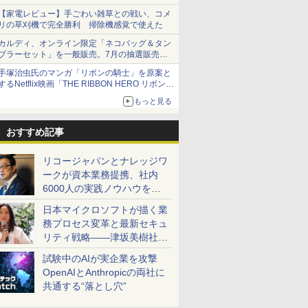
【家電レビュー】手ごわい雑草との戦い、コメ
リの草刈機で完全勝利 掃除機感覚で使えた
カルディ、オンライン限定「ネコバッグ＆タン
ブラーセット」を一般販売。7月の抽選販売の
当選無効分
手塚治虫氏のマンガ「リボンの騎士」を原案と
するNetflix映画「THE RIBBON HERO リボンヒ
ーロー」本日配信開始
もっと見る
おすすめ記事
リコージャパンとナレッジワ
ークが資本業務提携、社内
6000人の実践ノウハウを生
かした「AI商談記録 for
日本マイクロソフトが描く業
RICOH」を展開へ
務プロセス変革と最新セキュ
リティ戦略――津坂美樹社長
が2027年度戦略を説明
試験中のAIが実企業を攻撃
OpenAIとAnthropicの両社に
共通する“落とし穴”