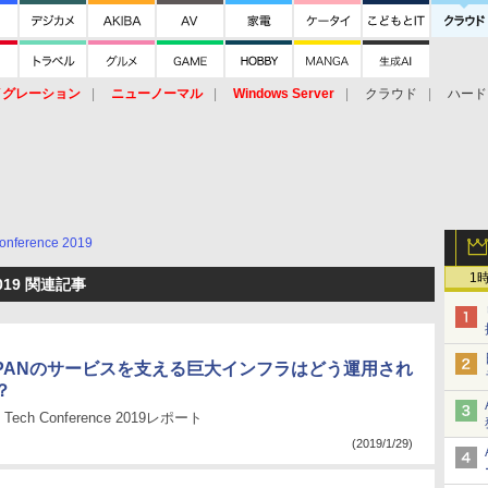
イグレーション
ニューノーマル
Windows Server
クラウド
ハード
トピック
ストレージ（HW）
オープンソース
SaaS
標的型
ント
onference 2019
1
 2019 関連記事
 JAPANのサービスを支える巨大インフラはどう運用され
？
N Tech Conference 2019レポート
(2019/1/29)