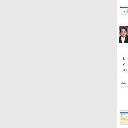
レ
An
X