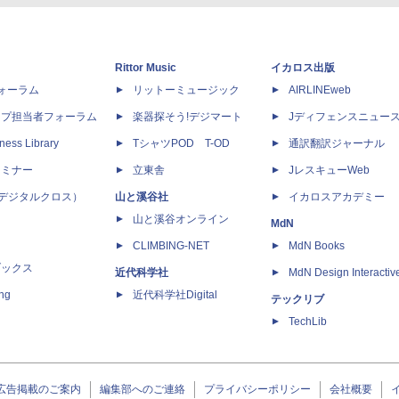
Rittor Music
イカロス出版
dフォーラム
リットーミュージック
AIRLINEweb
ップ担当者フォーラム
楽器探そう!デジマート
Jディフェンスニュー
ness Library
TシャツPOD T-OD
通訳翻訳ジャーナル
セミナー
立東舎
JレスキューWeb
 X（デジタルクロス）
山と溪谷社
イカロスアカデミー
山と溪谷オンライン
MdN
CLIMBING-NET
MdN Books
ブックス
近代科学社
MdN Design Interactiv
ing
近代科学社Digital
テックリブ
TechLib
広告掲載のご案内
編集部へのご連絡
プライバシーポリシー
会社概要