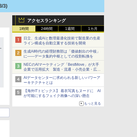
3/3)
アクセスランキング
1時間
24時間
1週間
1カ月
日立、生成AIと数理最適化技術で製造業の生産
ライン構成を自動立案する技術を開発
生成AI時代の経理財務部は「価値創出の中核」
に――データ集約中枢としての役割転換を
NECのAIマーケティング「BestMove」が大手
企業で活用拡大 製造・流通・小売企業・広告
代理店などが実装フェーズへ
AIデータセンターに求められる新しいパワーア
ーキテクチャとは
【海外ITトピックス】 着衣写真もヌードに AI
が可能にするフェイク画像への深い懸念
もっと見る