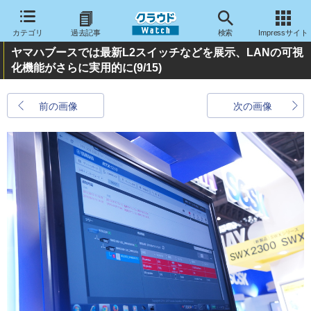
カテゴリ
過去記事
検索
Impressサイト
ヤマハブースでは最新L2スイッチなどを展示、LANの可視
化機能がさらに実用的に
(9/15)
前の画像
次の画像