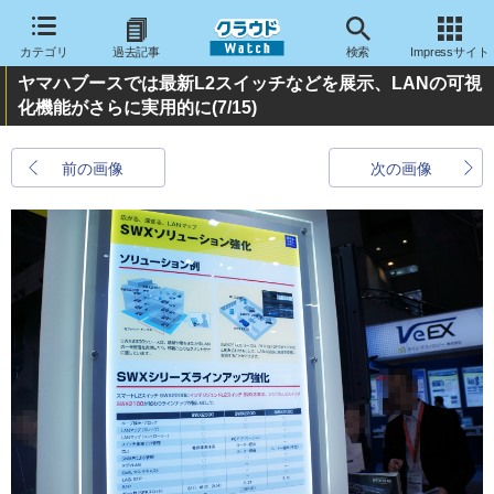
カテゴリ
過去記事
検索
Impressサイト
ヤマハブースでは最新L2スイッチなどを展示、LANの可視
化機能がさらに実用的に
(7/15)
前の画像
次の画像