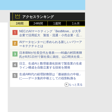
アクセスランキング
1時間
24時間
1週間
1カ月
NECのAIマーケティング「BestMove」が大手
企業で活用拡大 製造・流通・小売企業・広告
代理店などが実装フェーズへ
AIデータセンターに求められる新しいパワーア
ーキテクチャとは
日本IBMが社長交代を発表――46歳の村田将輝
氏が8月1日付で新社長に就任、山口明夫社長は
会長へ
日立、生成AIと数理最適化技術で製造業の生産
ライン構成を自動立案する技術を開発
生成AI時代の経理財務部は「価値創出の中核」
に――データ集約中枢としての役割転換を
もっと見る