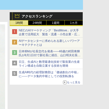
アクセスランキング
1時間
24時間
1週間
1カ月
NECのAIマーケティング「BestMove」が大手
企業で活用拡大 製造・流通・小売企業・広告
代理店などが実装フェーズへ
AIデータセンターに求められる新しいパワーア
ーキテクチャとは
日本IBMが社長交代を発表――46歳の村田将輝
氏が8月1日付で新社長に就任、山口明夫社長は
会長へ
日立、生成AIと数理最適化技術で製造業の生産
ライン構成を自動立案する技術を開発
生成AI時代の経理財務部は「価値創出の中核」
に――データ集約中枢としての役割転換を
もっと見る