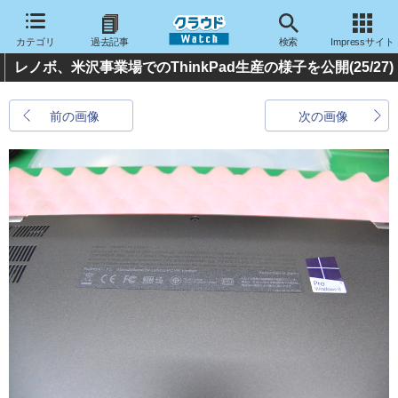
カテゴリ
過去記事
検索
Impressサイト
レノボ、米沢事業場でのThinkPad生産の様子を公開
(25/27)
前の画像
次の画像