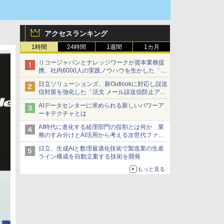
アクセスランキング
1時間
24時間
1週間
1カ月
リコージャパンとナレッジワークが資本業務提
携、社内6000人の実践ノウハウを生かした「AI
商談記録 for RICOH」を展開へ
日立ソリューションズ、新Outlookに対応し誤送
信対策を強化した「活文 メール誤送信防止アド
インサービス」を提供
AIデータセンターに求められる新しいパワーア
ーキテクチャとは
AI時代に進化する経理部門の役割とは何か 業
務のすみ分けとAI活用から考える次世代ファイ
ナンス戦略
日立、生成AIと数理最適化技術で製造業の生産
ライン構成を自動立案する技術を開発
もっと見る