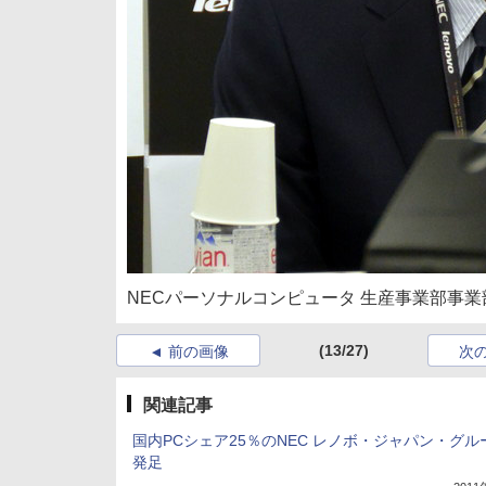
NECパーソナルコンピュータ 生産事業部事
(13/27)
前の画像
次
関連記事
国内PCシェア25％のNEC レノボ・ジャパン・グル
発足