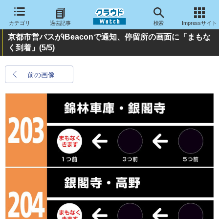
カテゴリ
過去記事
検索
Impressサイト
京都市営バスがiBeaconで通知、停留所の画面に「まもな
く到着」
(5/5)
前の画像