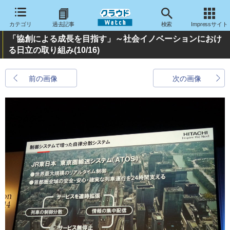
カテゴリ
過去記事
検索
Impressサイト
「協創による成長を目指す」～社会イノベーションにおけ
る日立の取り組み
(10/16)
前の画像
次の画像