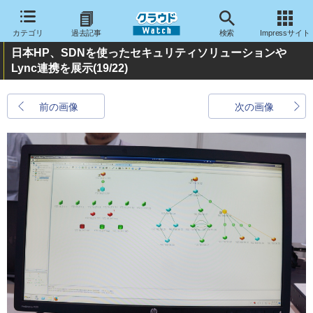
カテゴリ
過去記事
検索
Impressサイト
日本HP、SDNを使ったセキュリティソリューションや
Lync連携を展示
(19/22)
前の画像
次の画像