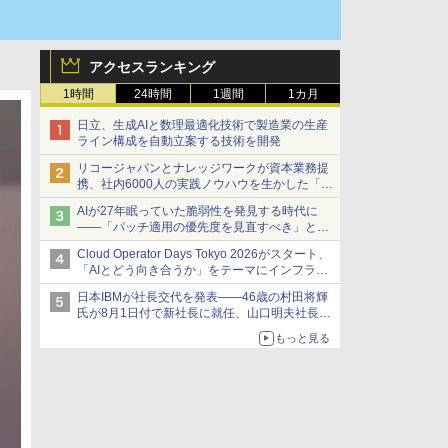
アクセスランキング
1時間
24時間
1週間
1カ月
日立、生成AIと数理最適化技術で製造業の生産
ライン構成を自動立案する技術を開発
リコージャパンとナレッジワークが資本業務提
携、社内6000人の実践ノウハウを生かした「AI
商談記録 for RICOH」を展開へ
AIが27年眠っていた脆弱性を発見する時代に
――「パッチ適用の優先度を見直すべき」とセ
キュリティ専門家
Cloud Operator Days Tokyo 2026がスタート、
「AIとどう向き合うか」をテーマにインフラ運
用の知見を集約
日本IBMが社長交代を発表――46歳の村田将輝
氏が8月1日付で新社長に就任、山口明夫社長は
会長へ
もっと見る