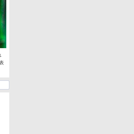
れ
表
日