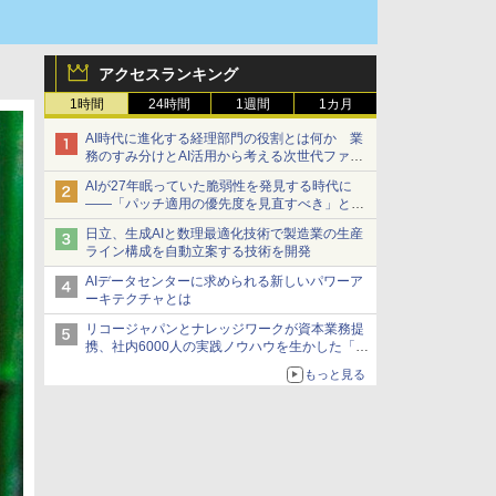
アクセスランキング
1時間
24時間
1週間
1カ月
AI時代に進化する経理部門の役割とは何か 業
務のすみ分けとAI活用から考える次世代ファイ
ナンス戦略
AIが27年眠っていた脆弱性を発見する時代に
――「パッチ適用の優先度を見直すべき」とセ
キュリティ専門家
日立、生成AIと数理最適化技術で製造業の生産
ライン構成を自動立案する技術を開発
AIデータセンターに求められる新しいパワーア
ーキテクチャとは
リコージャパンとナレッジワークが資本業務提
携、社内6000人の実践ノウハウを生かした「AI
商談記録 for RICOH」を展開へ
もっと見る