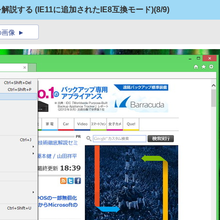
ントを解説する (IE11に追加されたIE8互換モード)
(8/9)
の画像