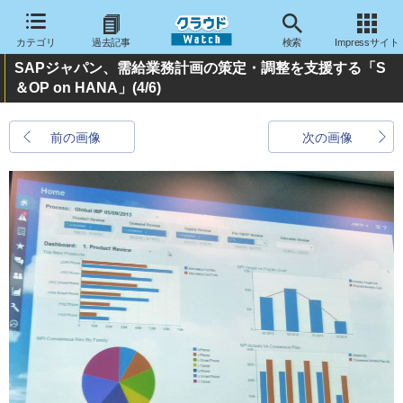
カテゴリ
過去記事
検索
Impressサイト
SAPジャパン、需給業務計画の策定・調整を支援する「S
＆OP on HANA」
(4/6)
前の画像
次の画像