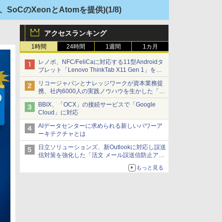
には、SoCのXeonとAtomを提供)
(1/8)
アクセスランキング
1時間
24時間
1週間
1カ月
レノボ、NFC/FeliCaに対応する11型Androidタ
ブレット「Lenovo ThinkTab X11 Gen 1」を発
売
リコージャパンとナレッジワークが資本業務提
携、社内6000人の実践ノウハウを生かした「AI
商談記録 for RICOH」を展開へ
BBIX、「OCX」の接続サービスで「Google
Cloud」に対応
AIデータセンターに求められる新しいパワーア
ーキテクチャとは
日立ソリューションズ、新Outlookに対応し誤送
信対策を強化した「活文 メール誤送信防止アド
インサービス」を提供
もっと見る