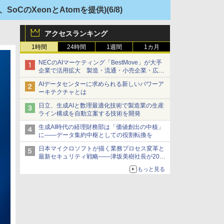
には、SoCのXeonとAtomを提供)
(6/8)
アクセスランキング
1時間
24時間
1週間
1カ月
NECのAIマーケティング「BestMove」が大手
企業で活用拡大 製造・流通・小売企業・広告
代理店などが実装フェーズへ
AIデータセンターに求められる新しいパワーア
ーキテクチャとは
日立、生成AIと数理最適化技術で製造業の生産
ライン構成を自動立案する技術を開発
生成AI時代の経理財務部は「価値創出の中核」
に――データ集約中枢としての役割転換を
日本マイクロソフトが描く業務プロセス変革と
最新セキュリティ戦略――津坂美樹社長が2027
年度戦略を説明
もっと見る