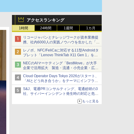
アクセスランキング
1時間
24時間
1週間
1カ月
リコージャパンとナレッジワークが資本業務提
携、社内6000人の実践ノウハウを生かした「AI
商談記録 for RICOH」を展開へ
レノボ、NFC/FeliCaに対応する11型Androidタ
ブレット「Lenovo ThinkTab X11 Gen 1」を発
売
NECのAIマーケティング「BestMove」が大手
企業で活用拡大 製造・流通・小売企業・広告
代理店などが実装フェーズへ
Cloud Operator Days Tokyo 2026がスタート、
「AIとどう向き合うか」をテーマにインフラ運
用の知見を集約
S&J、電通PRコンサルティング、電通総研の3
社、サイバーインシデント発生時の対応と危機
管理広報を一体的に訓練するプログラムを提供
もっと見る