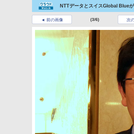
NTTデータとスイスGlobal B
(3/6)
前の画像
次