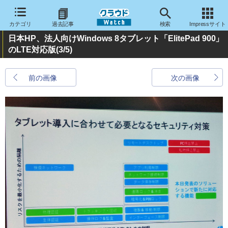
カテゴリ
過去記事
検索
Impressサイト
日本HP、法人向けWindows 8タブレット「ElitePad 900」
のLTE対応版
(3/5)
前の画像
次の画像