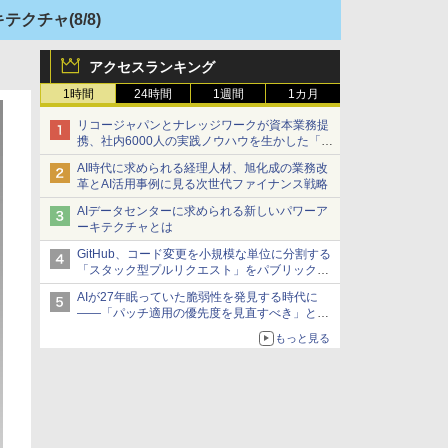
キテクチャ
(8/8)
アクセスランキング
1時間
24時間
1週間
1カ月
リコージャパンとナレッジワークが資本業務提
携、社内6000人の実践ノウハウを生かした「AI
商談記録 for RICOH」を展開へ
AI時代に求められる経理人材、旭化成の業務改
革とAI活用事例に見る次世代ファイナンス戦略
AIデータセンターに求められる新しいパワーア
ーキテクチャとは
GitHub、コード変更を小規模な単位に分割する
「スタック型プルリクエスト」をパブリックプ
レビューで提供
AIが27年眠っていた脆弱性を発見する時代に
――「パッチ適用の優先度を見直すべき」とセ
キュリティ専門家
もっと見る